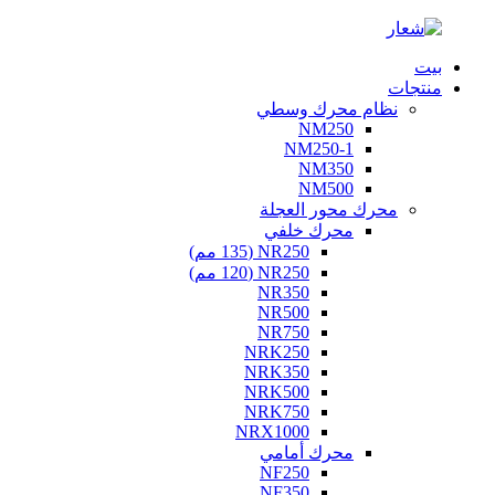
بيت
منتجات
نظام محرك وسطي
NM250
NM250-1
NM350
NM500
محرك محور العجلة
محرك خلفي
NR250 (135 مم)
NR250 (120 مم)
NR350
NR500
NR750
NRK250
NRK350
NRK500
NRK750
NRX1000
محرك أمامي
NF250
NF350