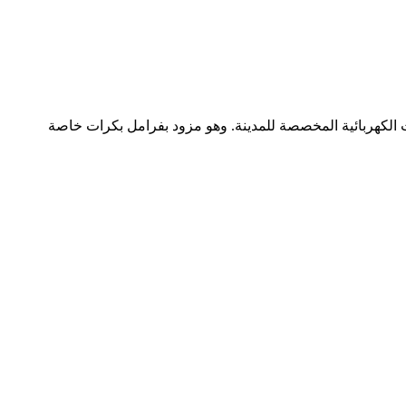
 الصغير، وخفة وزنه الفائقة، وكفاءته العالية، يُعد محرك NFL250 خيارًا مثاليًا للدراجات الكهربائية المخصصة للمدينة. وهو مزود بفرامل بكرات خاصة