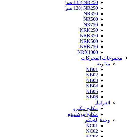
NR250 (135 مم)
NR250 (120 مم)
NR350
NR500
NR750
NRK250
NRK350
NRK500
NRK750
NRX1000
مجموعات المحركات
بطارية
NB01
NB02
NB03
NB04
NB05
NB06
الفرامل
مكابح تيكترو
مكابح ووكسينغ
وحدة التحكم
NC01
NC02
NC03