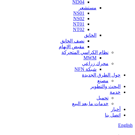
ND04
مستشعر
NS01
NS02
NT01
NT02
الخانق
نصف الخانق
مقبض الإبهام
نظام الكراسي المتحركة
MWM
محرك زراعي
شبكة NFN
حول الطرق الجديدة
مصنع
البحث والتطوير
خدمة
تحميل
خدمات ما بعد البيع
أخبار
اتصل بنا
English