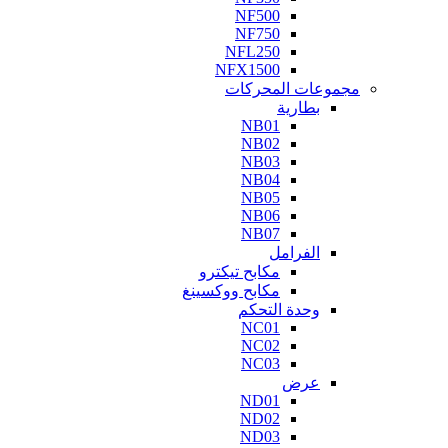
NF500
NF750
NFL250
NFX1500
مجموعات المحركات
بطارية
NB01
NB02
NB03
NB04
NB05
NB06
NB07
الفرامل
مكابح تيكترو
مكابح ووكسينغ
وحدة التحكم
NC01
NC02
NC03
عرض
ND01
ND02
ND03