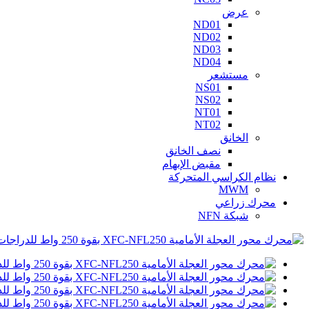
عرض
ND01
ND02
ND03
ND04
مستشعر
NS01
NS02
NT01
NT02
الخانق
نصف الخانق
مقبض الإبهام
نظام الكراسي المتحركة
MWM
محرك زراعي
شبكة NFN