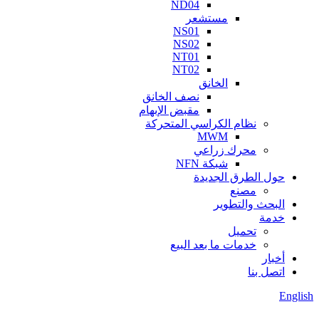
ND04
مستشعر
NS01
NS02
NT01
NT02
الخانق
نصف الخانق
مقبض الإبهام
نظام الكراسي المتحركة
MWM
محرك زراعي
شبكة NFN
حول الطرق الجديدة
مصنع
البحث والتطوير
خدمة
تحميل
خدمات ما بعد البيع
أخبار
اتصل بنا
English