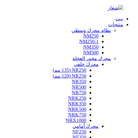
بيت
منتجات
نظام محرك وسطي
NM250
NM250-1
NM350
NM500
محرك محور العجلة
محرك خلفي
NR250 (135 مم)
NR250 (120 مم)
NR350
NR500
NR750
NRK250
NRK350
NRK500
NRK750
NRX1000
محرك أمامي
NF250
NF350