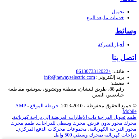
تحميل
خدمات ما بعد البيع
وسائط
أخبار الشركة
اتصل بنا
هاتف
:
+8613073312022
بريد إلكتروني
:
info@newayselectric.com
يضيف
:
رقم 88، ​​طريق لينشان، منطقة ووتشونغ، سوتشو، مقاطعة
جيانغسو، الصين
© جميع الحقوق محفوظة - 2010-2023.
خريطة الموقع
-
AMP
Mobile
طقم تحويل الدراجة ذات الإطارات العريضة إلى دراجة كهربائية
,
محرك محور بدون فرش
,
محرك وسطي للدراجات
,
طقم محرك
محور الدراجة الكهربائية
,
مجموعات محركات الدفع المركزي
,
دراجات كهربائية بمحرك وسطي 500 واط
,