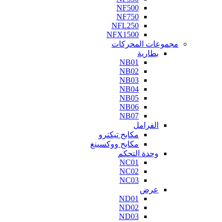
NF500
NF750
NFL250
NFX1500
مجموعات المحركات
بطارية
NB01
NB02
NB03
NB04
NB05
NB06
NB07
الفرامل
مكابح تيكترو
مكابح ووكسينغ
وحدة التحكم
NC01
NC02
NC03
عرض
ND01
ND02
ND03