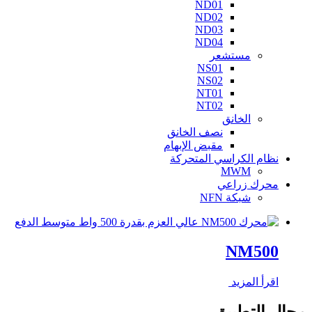
ND01
ND02
ND03
ND04
مستشعر
NS01
NS02
NT01
NT02
الخانق
نصف الخانق
مقبض الإبهام
نظام الكراسي المتحركة
MWM
محرك زراعي
شبكة NFN
NM500
اقرأ المزيد