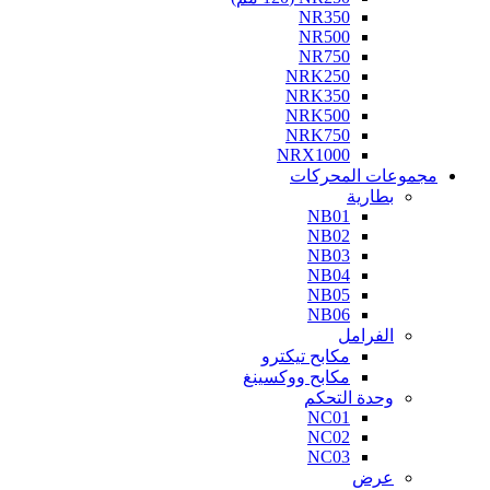
NR350
NR500
NR750
NRK250
NRK350
NRK500
NRK750
NRX1000
مجموعات المحركات
بطارية
NB01
NB02
NB03
NB04
NB05
NB06
الفرامل
مكابح تيكترو
مكابح ووكسينغ
وحدة التحكم
NC01
NC02
NC03
عرض