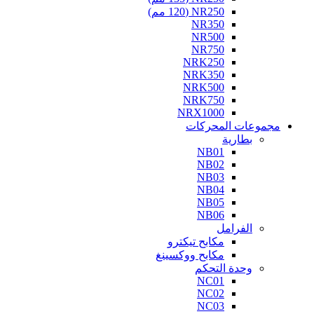
NR250 (120 مم)
NR350
NR500
NR750
NRK250
NRK350
NRK500
NRK750
NRX1000
مجموعات المحركات
بطارية
NB01
NB02
NB03
NB04
NB05
NB06
الفرامل
مكابح تيكترو
مكابح ووكسينغ
وحدة التحكم
NC01
NC02
NC03