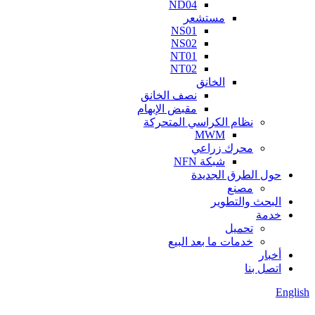
ND04
مستشعر
NS01
NS02
NT01
NT02
الخانق
نصف الخانق
مقبض الإبهام
نظام الكراسي المتحركة
MWM
محرك زراعي
شبكة NFN
حول الطرق الجديدة
مصنع
البحث والتطوير
خدمة
تحميل
خدمات ما بعد البيع
أخبار
اتصل بنا
English