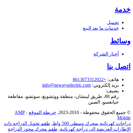
خدمة
تحميل
خدمات ما بعد البيع
وسائط
أخبار الشركة
اتصل بنا
هاتف
:
+8613073312022
بريد إلكتروني
:
info@newayselectric.com
يضيف
:
رقم 88، ​​طريق لينشان، منطقة ووتشونغ، سوتشو، مقاطعة
جيانغسو، الصين
© جميع الحقوق محفوظة - 2010-2023.
خريطة الموقع
-
AMP
Mobile
دراجات كهربائية بمحرك وسطي 500 واط
,
طقم تحويل الدراجة ذات
الإطارات العريضة إلى دراجة كهربائية
,
طقم محرك محور الدراجة