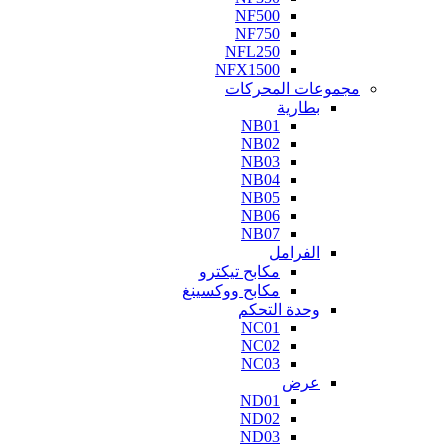
NF500
NF750
NFL250
NFX1500
مجموعات المحركات
بطارية
NB01
NB02
NB03
NB04
NB05
NB06
NB07
الفرامل
مكابح تيكترو
مكابح ووكسينغ
وحدة التحكم
NC01
NC02
NC03
عرض
ND01
ND02
ND03