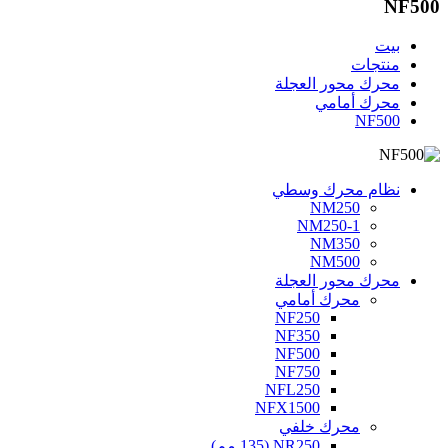
NF500
بيت
منتجات
محرك محور العجلة
محرك أمامي
NF500
نظام محرك وسطي
NM250
NM250-1
NM350
NM500
محرك محور العجلة
محرك أمامي
NF250
NF350
NF500
NF750
NFL250
NFX1500
محرك خلفي
NR250 (135 مم)