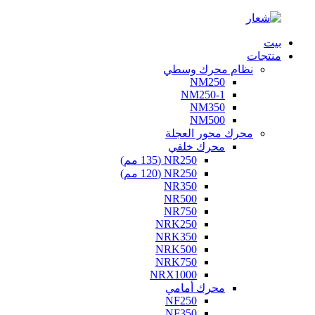
بيت
منتجات
نظام محرك وسطي
NM250
NM250-1
NM350
NM500
محرك محور العجلة
محرك خلفي
NR250 (135 مم)
NR250 (120 مم)
NR350
NR500
NR750
NRK250
NRK350
NRK500
NRK750
NRX1000
محرك أمامي
NF250
NF350