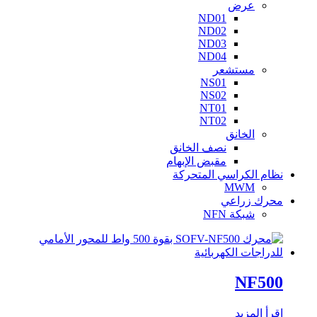
عرض
ND01
ND02
ND03
ND04
مستشعر
NS01
NS02
NT01
NT02
الخانق
نصف الخانق
مقبض الإبهام
نظام الكراسي المتحركة
MWM
محرك زراعي
شبكة NFN
NF500
اقرأ المزيد