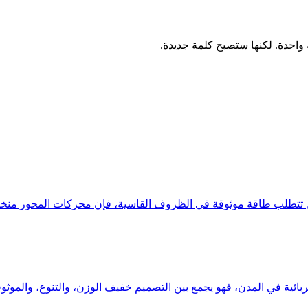
وثوقة في الظروف القاسية، فإن محركات المحور منخفضة السرعة لدينا بقدرة 500 واط - 00