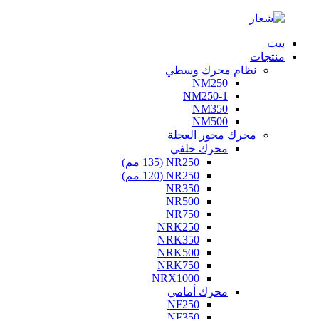
بيت
منتجات
نظام محرك وسطي
NM250
NM250-1
NM350
NM500
محرك محور العجلة
محرك خلفي
NR250 (135 مم)
NR250 (120 مم)
NR350
NR500
NR750
NRK250
NRK350
NRK500
NRK750
NRX1000
محرك أمامي
NF250
NF350