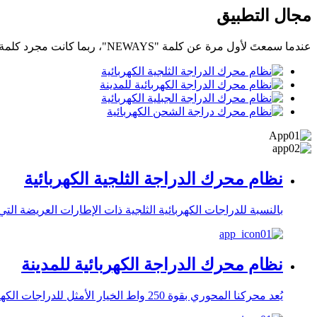
مجال التطبيق
عندما سمعتَ لأول مرة عن كلمة "NEWAYS"، ربما كانت مجرد كلمة واحدة. لكنها ستصبح كلمة جديدة.
نظام محرك الدراجة الثلجية الكهربائية
بالنسبة للدراجات الكهربائية الثلجية ذات الإطارات العريضة التي تتطلب طاقة م
نظام محرك الدراجة الكهربائية للمدينة
يُعد محركنا المحوري بقوة 250 واط الخيار الأمثل للدراجات الكهربائية في المدن، فهو يجمع بين التصميم خفيف الوزن، والتنوع، والموثوقية العالية. يتميز بتروس حلزونية، وكفاءة عالية، وتشغيل سلس.