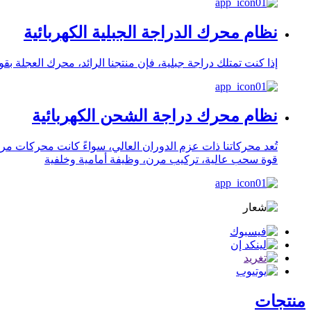
نظام محرك الدراجة الجبلية الكهربائية
إذا كنت تمتلك دراجة جبلية، فإن منتجنا الرائد، محرك العجلة بقوة 350 واط أو 500 واط، هو الخيار الأمثل. يبلغ عزم الدوران الأقصى 55 نيوتن متر، وهو عزم قوي و
نظام محرك دراجة الشحن الكهربائية
تُعد محركاتنا ذات عزم الدوران العالي، سواءً كانت محركات مر
قوة سحب عالية، تركيب مرن، وظيفة أمامية وخلفية
منتجات