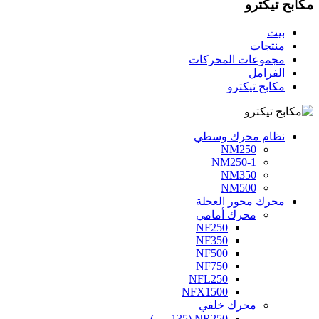
مكابح تيكترو
بيت
منتجات
مجموعات المحركات
الفرامل
مكابح تيكترو
نظام محرك وسطي
NM250
NM250-1
NM350
NM500
محرك محور العجلة
محرك أمامي
NF250
NF350
NF500
NF750
NFL250
NFX1500
محرك خلفي
NR250 (135 مم)