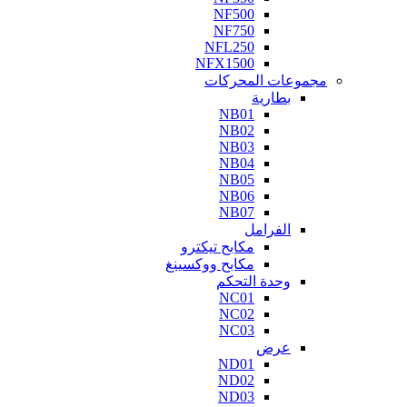
NF500
NF750
NFL250
NFX1500
مجموعات المحركات
بطارية
NB01
NB02
NB03
NB04
NB05
NB06
NB07
الفرامل
مكابح تيكترو
مكابح ووكسينغ
وحدة التحكم
NC01
NC02
NC03
عرض
ND01
ND02
ND03