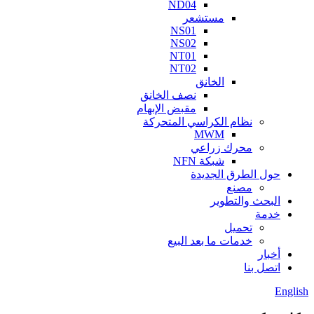
ND04
مستشعر
NS01
NS02
NT01
NT02
الخانق
نصف الخانق
مقبض الإبهام
نظام الكراسي المتحركة
MWM
محرك زراعي
شبكة NFN
حول الطرق الجديدة
مصنع
البحث والتطوير
خدمة
تحميل
خدمات ما بعد البيع
أخبار
اتصل بنا
English