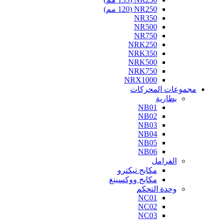
NR250 (120 مم)
NR350
NR500
NR750
NRK250
NRK350
NRK500
NRK750
NRX1000
مجموعات المحركات
بطارية
NB01
NB02
NB03
NB04
NB05
NB06
الفرامل
مكابح تيكترو
مكابح ووكسينغ
وحدة التحكم
NC01
NC02
NC03