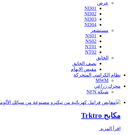
عرض
ND01
ND02
ND03
ND04
مستشعر
NS01
NS02
NT01
NT02
الخانق
نصف الخانق
مقبض الإبهام
نظام الكراسي المتحركة
MWM
محرك زراعي
شبكة NFN
مكابح Trktro
اقرأ المزيد