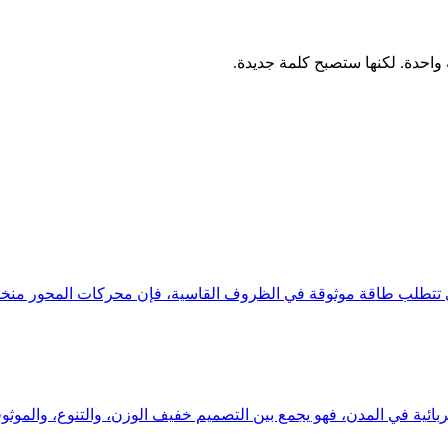
وثوقة في الظروف القاسية، فإن محركات المحور منخفضة السرعة لدينا بقدرة 500 واط - 00