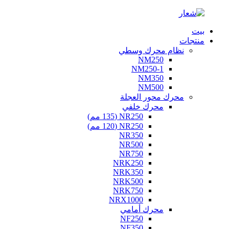
بيت
منتجات
نظام محرك وسطي
NM250
NM250-1
NM350
NM500
محرك محور العجلة
محرك خلفي
NR250 (135 مم)
NR250 (120 مم)
NR350
NR500
NR750
NRK250
NRK350
NRK500
NRK750
NRX1000
محرك أمامي
NF250
NF350