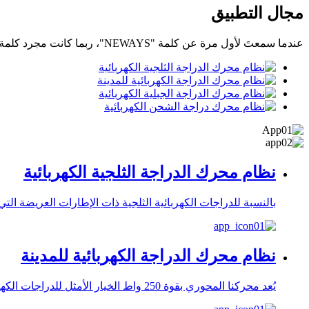
مجال التطبيق
عندما سمعتَ لأول مرة عن كلمة "NEWAYS"، ربما كانت مجرد كلمة واحدة. لكنها ستصبح كلمة جديدة.
نظام محرك الدراجة الثلجية الكهربائية
بالنسبة للدراجات الكهربائية الثلجية ذات الإطارات العريضة التي تتطلب طاقة م
نظام محرك الدراجة الكهربائية للمدينة
يُعد محركنا المحوري بقوة 250 واط الخيار الأمثل للدراجات الكهربائية في المدن، فهو يجمع بين التصميم خفيف الوزن، والتنوع، والموثوقية العالية. يتميز بتروس حلزونية، وكفاءة عالية، وتشغيل سلس.