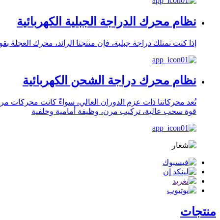
نظام محرك الدراجة الجبلية الكهربائية
إذا كنت تمتلك دراجة جبلية، فإن منتجنا الرائد، محرك العجلة بقوة 350 واط أو 500 واط، هو الخيار الأمثل. يبلغ عزم الدوران الأقصى 55 نيوتن متر، وهو عزم قوي و
نظام محرك دراجة الشحن الكهربائية
تُعد محركاتنا ذات عزم الدوران العالي، سواءً كانت محركات مر
قوة سحب عالية، تركيب مرن، وظيفة أمامية وخلفية
منتجات