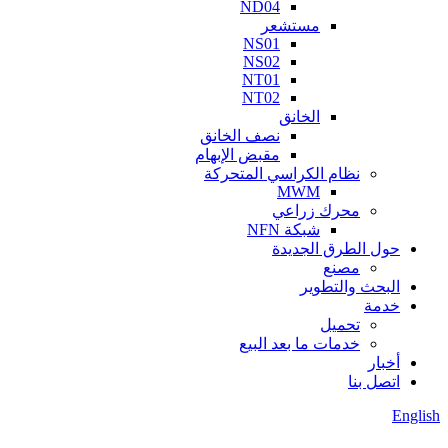
ND04
مستشعر
NS01
NS02
NT01
NT02
الخانق
نصف الخانق
مقبض الإبهام
نظام الكراسي المتحركة
MWM
محرك زراعي
شبكة NFN
حول الطرق الجديدة
مصنع
البحث والتطوير
خدمة
تحميل
خدمات ما بعد البيع
أخبار
اتصل بنا
English