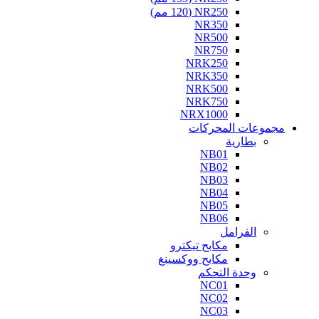
NR250 (120 مم)
NR350
NR500
NR750
NRK250
NRK350
NRK500
NRK750
NRX1000
مجموعات المحركات
بطارية
NB01
NB02
NB03
NB04
NB05
NB06
الفرامل
مكابح تيكترو
مكابح ووكسينغ
وحدة التحكم
NC01
NC02
NC03