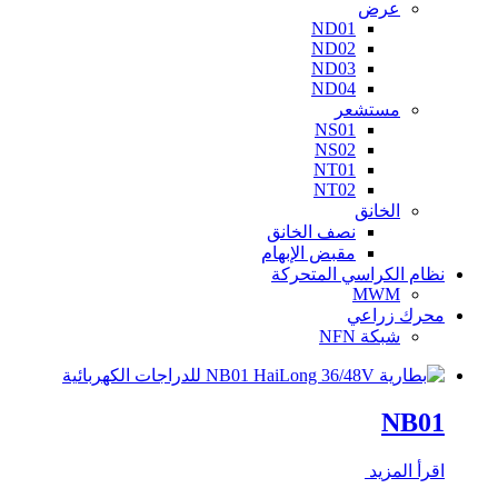
عرض
ND01
ND02
ND03
ND04
مستشعر
NS01
NS02
NT01
NT02
الخانق
نصف الخانق
مقبض الإبهام
نظام الكراسي المتحركة
MWM
محرك زراعي
شبكة NFN
NB01
اقرأ المزيد