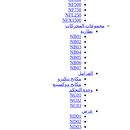
NF500
NF750
NFL250
NFX1500
مجموعات المحركات
بطارية
NB01
NB02
NB03
NB04
NB05
NB06
NB07
الفرامل
مكابح تيكترو
مكابح ووكسينغ
وحدة التحكم
NC01
NC02
NC03
عرض
ND01
ND02
ND03