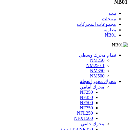
NB01
بيت
منتجات
مجموعات المحركات
بطارية
NB01
نظام محرك وسطي
NM250
NM250-1
NM350
NM500
محرك محور العجلة
محرك أمامي
NF250
NF350
NF500
NF750
NFL250
NFX1500
محرك خلفي
NR250 (135 مم)