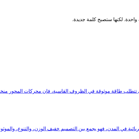
وثوقة في الظروف القاسية، فإن محركات المحور منخفضة السرعة لدينا بقدرة 500 واط - 00