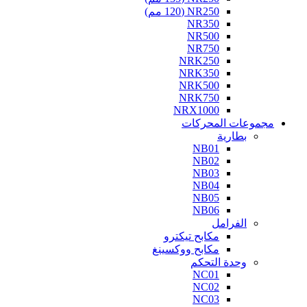
NR250 (120 مم)
NR350
NR500
NR750
NRK250
NRK350
NRK500
NRK750
NRX1000
مجموعات المحركات
بطارية
NB01
NB02
NB03
NB04
NB05
NB06
الفرامل
مكابح تيكترو
مكابح ووكسينغ
وحدة التحكم
NC01
NC02
NC03