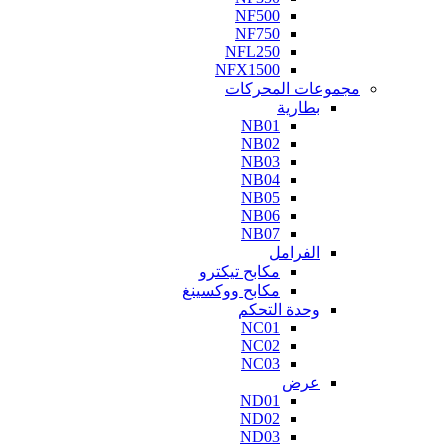
NF500
NF750
NFL250
NFX1500
مجموعات المحركات
بطارية
NB01
NB02
NB03
NB04
NB05
NB06
NB07
الفرامل
مكابح تيكترو
مكابح ووكسينغ
وحدة التحكم
NC01
NC02
NC03
عرض
ND01
ND02
ND03