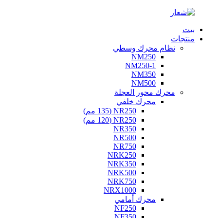
بيت
منتجات
نظام محرك وسطي
NM250
NM250-1
NM350
NM500
محرك محور العجلة
محرك خلفي
NR250 (135 مم)
NR250 (120 مم)
NR350
NR500
NR750
NRK250
NRK350
NRK500
NRK750
NRX1000
محرك أمامي
NF250
NF350