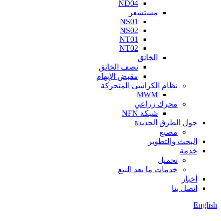
ND04
مستشعر
NS01
NS02
NT01
NT02
الخانق
نصف الخانق
مقبض الإبهام
نظام الكراسي المتحركة
MWM
محرك زراعي
شبكة NFN
حول الطرق الجديدة
مصنع
البحث والتطوير
خدمة
تحميل
خدمات ما بعد البيع
أخبار
اتصل بنا
English