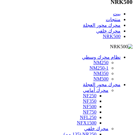
NRK500
بيت
منتجات
محرك محور العجلة
محرك خلفي
NRK500
نظام محرك وسطي
NM250
NM250-1
NM350
NM500
محرك محور العجلة
محرك أمامي
NF250
NF350
NF500
NF750
NFL250
NFX1500
محرك خلفي
NR250 (135 مم)