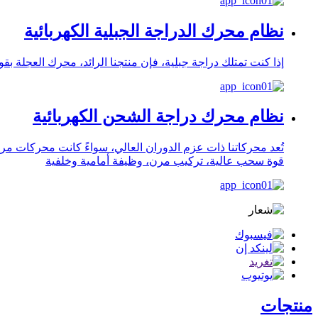
نظام محرك الدراجة الجبلية الكهربائية
إذا كنت تمتلك دراجة جبلية، فإن منتجنا الرائد، محرك العجلة بقوة 350 واط أو 500 واط، هو الخيار الأمثل. يبلغ عزم الدوران الأقصى 55 نيوتن متر، وهو عزم قوي و
نظام محرك دراجة الشحن الكهربائية
تُعد محركاتنا ذات عزم الدوران العالي، سواءً كانت محركات مر
قوة سحب عالية، تركيب مرن، وظيفة أمامية وخلفية
منتجات