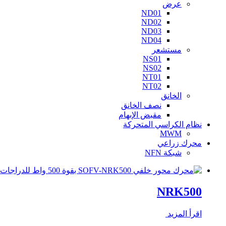
عرض
ND01
ND02
ND03
ND04
مستشعر
NS01
NS02
NT01
NT02
الخانق
نصف الخانق
مقبض الإبهام
نظام الكراسي المتحركة
MWM
محرك زراعي
شبكة NFN
NRK500
اقرأ المزيد