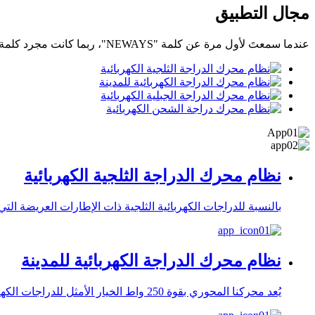
مجال التطبيق
عندما سمعتَ لأول مرة عن كلمة "NEWAYS"، ربما كانت مجرد كلمة واحدة. لكنها ستصبح كلمة جديدة.
نظام محرك الدراجة الثلجية الكهربائية
بالنسبة للدراجات الكهربائية الثلجية ذات الإطارات العريضة التي تتطلب طاقة م
نظام محرك الدراجة الكهربائية للمدينة
يُعد محركنا المحوري بقوة 250 واط الخيار الأمثل للدراجات الكهربائية في المدن، فهو يجمع بين التصميم خفيف الوزن، والتنوع، والموثوقية العالية. يتميز بتروس حلزونية، وكفاءة عالية، وتشغيل سلس.